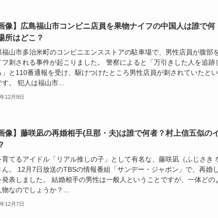
画像】広島福山市コンビニ店員を果物ナイフの中国人は誰で何
場所はどこ？
県福山市多治米町のコンビニエンスストアの駐車場で、男性店員が腹部
イフ刺される事件が起こりました。 警察によると「万引きした人を追跡
る」と110番通報を受け、駆けつけたところ男性店員が刺されていたと
す。 犯人は福山市...
5年12月9日
画像】藤咲凪の再婚相手(旦那・夫)は誰で何者？村上信五似の
？
を育てるアイドル「リアル推しの子」として有名な、藤咲凪（ふじさき 
さん。 12月7日放送のTBSの情報番組「サンデー・ジャポン」で、再婚
を発表しました。 結婚相手の男性は一般人ということですが、一体どの
物なのでしょうか？...
5年12月7日