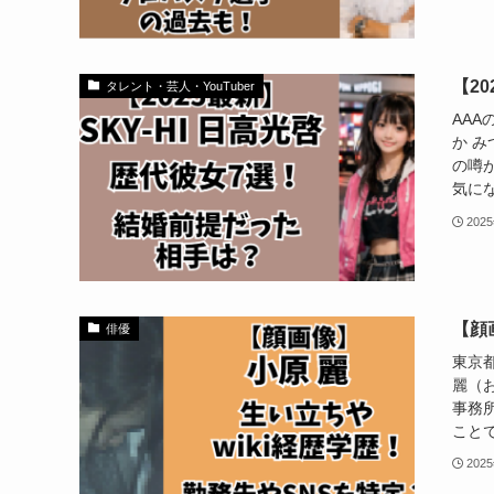
【2
タレント・芸人・YouTuber
AAA
か 
の噂
気にな
202
【顔
俳優
東京
麗（
事務
ことで
202