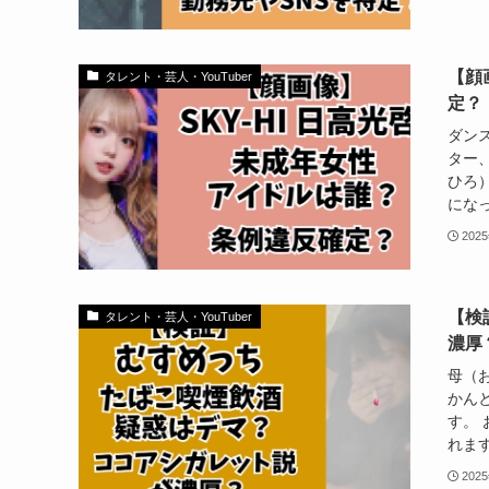
【顔
タレント・芸人・YouTuber
定？
ダン
ター、
ひろ
になっ
202
【検
タレント・芸人・YouTuber
濃厚
母（お
かん
す。
れます
202