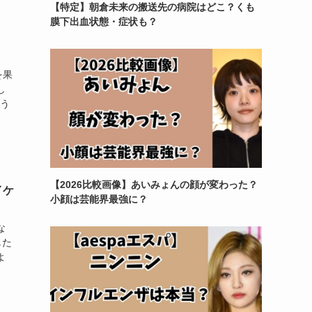
【特定】朝倉未来の搬送先の病院はどこ？くも
膜下出血状態・症状も？
を果
し
いう
【2026比較画像】あいみょんの顔が変わった？
イケ
小顔は芸能界最強に？
な
した
よ