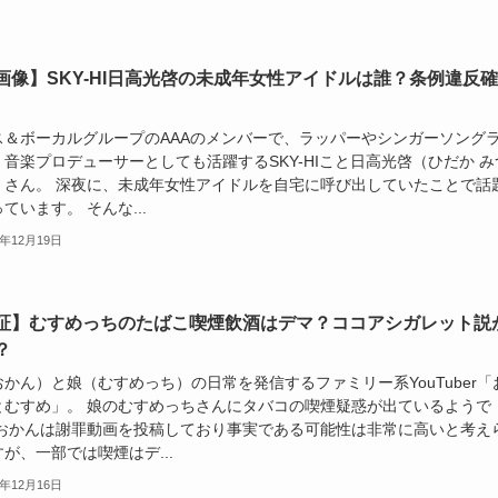
画像】SKY-HI日高光啓の未成年女性アイドルは誰？条例違反確
ス＆ボーカルグループのAAAのメンバーで、ラッパーやシンガーソング
音楽プロデューサーとしても活躍するSKY-HIこと日高光啓（ひだか み
）さん。 深夜に、未成年女性アイドルを自宅に呼び出していたことで話
ています。 そんな...
5年12月19日
証】むすめっちのたばこ喫煙飲酒はデマ？ココアシガレット説
？
かん）と娘（むすめっち）の日常を発信するファミリー系YouTuber「
とむすめ」。 娘のむすめっちさんにタバコの喫煙疑惑が出ているようで
 おかんは謝罪動画を投稿しており事実である可能性は非常に高いと考え
が、一部では喫煙はデ...
5年12月16日