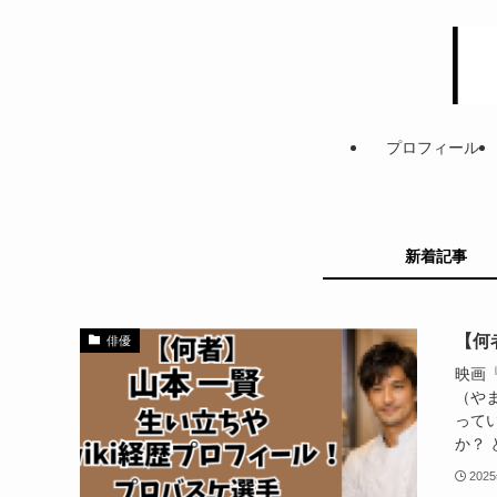
プロフィール
新着記事
【何
俳優
映画
（や
って
か？ 
202