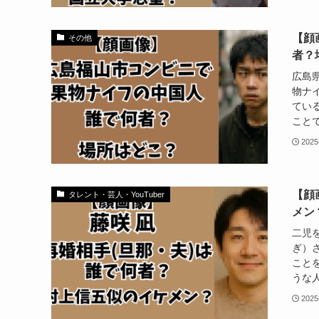
【顔
その他
者？
広島
物ナ
てい
ことで
202
【顔
タレント・芸人・YouTuber
メン
二児
ぎ）
こと
うな人
202