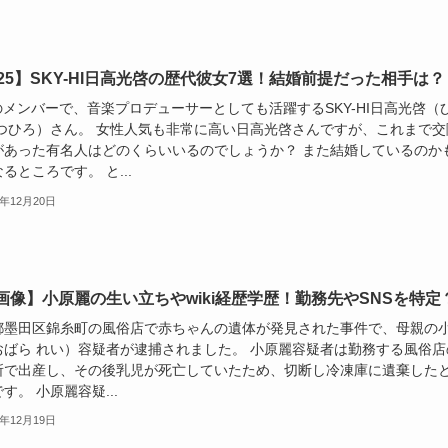
025】SKY-HI日高光啓の歴代彼女7選！結婚前提だった相手は？
のメンバーで、音楽プロデューサーとしても活躍するSKY-HI日高光啓（
みつひろ）さん。 女性人気も非常に高い日高光啓さんですが、これまで交
があった有名人はどのくらいいるのでしょうか？ また結婚しているのか
るところです。 と...
5年12月20日
画像】小原麗の生い立ちやwiki経歴学歴！勤務先やSNSを特定
都墨田区錦糸町の風俗店で赤ちゃんの遺体が発見された事件で、母親の
おばら れい）容疑者が逮捕されました。 小原麗容疑者は勤務する風俗店
所で出産し、その後乳児が死亡していたため、切断し冷凍庫に遺棄した
す。 小原麗容疑...
5年12月19日