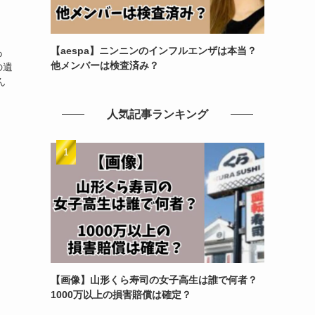
【aespa】ニンニンのインフルエンザは本当？
あ
他メンバーは検査済み？
の遺
ん
人気記事ランキング
【画像】山形くら寿司の女子高生は誰で何者？
1000万以上の損害賠償は確定？