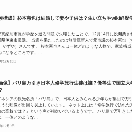
族構成】杉本憲也は結婚して妻や子供は？生い立ちやwiki経歴
保真紀前市長が学歴を巡る問題で失職したことで、12月14日に投開票さ
岡県伊東市長選。 当選を果たしたのは無所属新人で元市議の杉本憲也（
と かずや）さんです。 杉本憲也さんは一体どのような人物で、家族構成
になるところです。...
5年12月15日
画像】バリ島万引き日本人修学旅行生徒は誰？優等生で国立大
？
ドネシアの観光名所「バリ島」で、日本人とみられる少年らが集団で万
ような映像が出回り炎上しています。 ネット上には「修学旅行で訪れた
内の高校では？」という声が相次いでいるようです。 バリ島で万引きし
、一体どのような...
5年12月9日