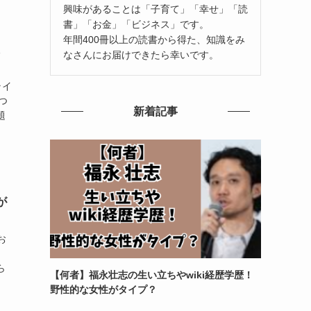
興味があることは「子育て」「幸せ」「読
書」「お金」「ビジネス」です。
年間400冊以上の読書から得た、知識をみ
なさんにお届けできたら幸いです。
ライ
つ
新着記事
題
が
お
ら
【何者】福永壮志の生い立ちやwiki経歴学歴！
野性的な女性がタイプ？