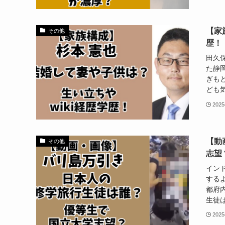
【家
その他
歴！
田久
た静
ぎも
ども気
202
【動
その他
志望
イン
する
都府
生徒は
202