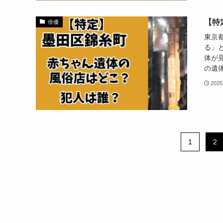
【特
俳優
東京
る」
体が
の遺体
202
1
2