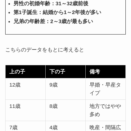
男性の初婚年齢：31～32歳前後
第1子誕生：結婚から1～2年後が多い
兄弟の年齢差：2～3歳が最も多い
こちらのデータをもとに考えると
上の子
下の子
備考
12歳
9歳
早婚・早産タ
イプ
11歳
8歳
地方ではやや
多め
7歳
4歳
晩産・間隔広