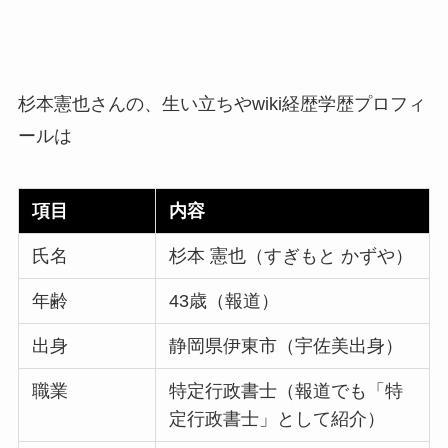
杉本憲也さんの、生い立ちやwiki経歴学歴プロフィ
ールは
項目
内容
氏名
杉本 憲也（すぎもと かずや）
年齢
43歳（報道）
出身
静岡県伊東市（宇佐美出身）
職業
特定行政書士（報道でも「特
定行政書士」として紹介）