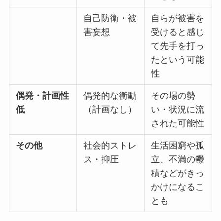
自己防衛・被
自らが被害を
害妄想
受けると感じ
て先手を打っ
たという可能
性
偶発・計画性
偶発的な衝動
その場の勢
低
（計画なし）
い・状況に流
された可能性
その他
社会的ストレ
生活困窮や孤
ス・抑圧
立、不満の鬱
積などがきっ
かけになるこ
とも