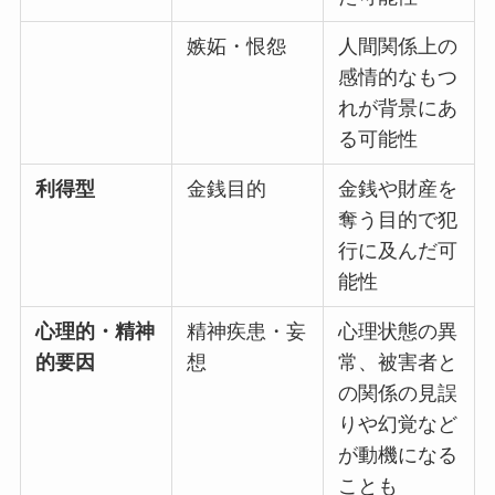
嫉妬・恨怨
人間関係上の
感情的なもつ
れが背景にあ
る可能性
利得型
金銭目的
金銭や財産を
奪う目的で犯
行に及んだ可
能性
心理的・精神
精神疾患・妄
心理状態の異
的要因
想
常、被害者と
の関係の見誤
りや幻覚など
が動機になる
ことも