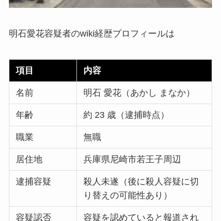
明石愛花容疑者のwiki経歴プロフィールは
項目
内容
名前
明石 愛花（あかし まなか）
年齢
約 23 歳（逮捕時点）
職業
無職
居住地
兵庫県尼崎市若王子周辺
逮捕容疑
殺人未遂（後に殺人容疑に切
り替えの可能性あり）
容疑認否
容疑を認めていると報道され