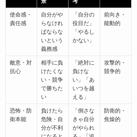
景
考
使命感・
自分がや
「自分の
前向き・
責任感
らなけれ
役目だ」
能動的
ばならな
「やるし
いという
かない」
義務感
敵意・対
相手に負
「絶対に
攻撃的・
抗心
けたくな
負けな
競争的
い・競争
い」「あ
で勝ちた
いつを越
い
える」
恐怖・防
負けたら
「倒さな
防衛的・
衛本能
危険・自
きゃ自分
焦燥的
分が不利
がやられ
になると
る」「追