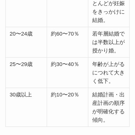
とんどが妊娠
をきっかけに
結婚。
20〜24歳
約60〜70％
若年層結婚で
は半数以上が
授かり婚。
25〜29歳
約30〜40％
年齢が上がる
につれて大き
く低下。
30歳以上
約10〜20％
結婚計画・出
産計画の順序
が明確化する
傾向。