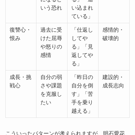
いう恐れ
い込まれ
ている」
復讐心・
過去に受
「仕返し
感情的・
恨み
けた屈辱
してや
破壊的
や怒りの
る」「見
感情
返してや
る」
成長・挑
自分の弱
「昨日の
建設的・
戦心
さや課題
自分を倒
成長志向
を克服し
す」「苦
たい
手を乗り
越える」
こういったパターンが考えられますが、明石愛花