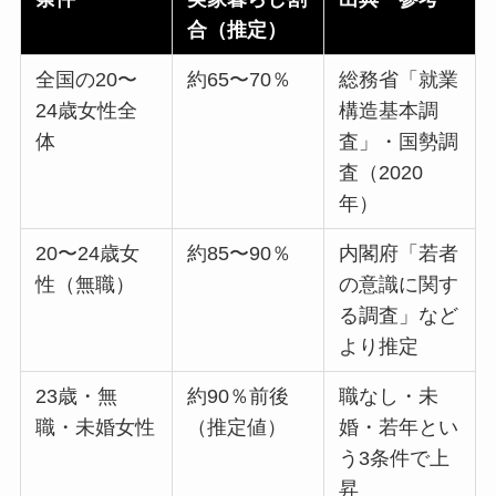
合（推定）
全国の20〜
約65〜70％
総務省「就業
24歳女性全
構造基本調
体
査」・国勢調
査（2020
年）
20〜24歳女
約85〜90％
内閣府「若者
性（無職）
の意識に関す
る調査」など
より推定
23歳・無
約90％前後
職なし・未
職・未婚女性
（推定値）
婚・若年とい
う3条件で上
昇