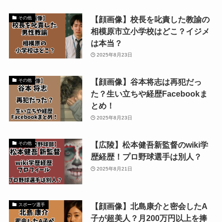
【顔画像】校長を叱責した教諭の
その他
相模原市立小学校はどこ？イジメ
は本当？
2025年8月23日
【顔画像】谷本将志は再犯だっ
その他
た？生い立ちや経歴Facebookま
とめ！
2025年8月23日
【広陵】松本健吾新監督のwiki学
その他
歴経歴！プロ野球選手は別人？
2025年8月21日
【顔画像】北島康介と密会したA
スポーツ選手
子が超美人？月200万円以上を捧