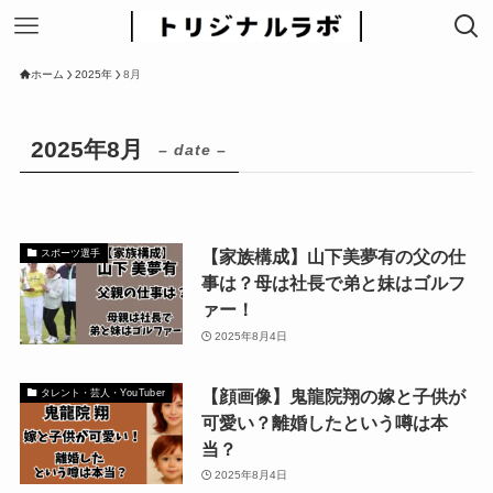
ホーム
2025年
8月
2025年8月
– date –
【家族構成】山下美夢有の父の仕
スポーツ選手
事は？母は社長で弟と妹はゴルフ
ァー！
2025年8月4日
【顔画像】鬼龍院翔の嫁と子供が
タレント・芸人・YouTuber
可愛い？離婚したという噂は本
当？
2025年8月4日