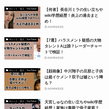
【何者】長谷川ミラの生い立ちや
タレント・芸人・YouTuber
wiki学歴経歴！炎上の過去まと
め！
2025年8月3日
【7選】ハラスメント疑惑の大物
タレント・芸人・YouTuber
タレントAは誰？レーダーチャー
トで検証！
2025年8月3日
【顔画像】中川翔子の旦那と子供
タレント・芸人・YouTuber
は超イケメン？双子は嘘という噂
も？
2025年8月2日
天宮しゅなの生い立ちやwiki学歴
タレント・芸人・YouTuber
経歴！家族は毒親で母子家庭？