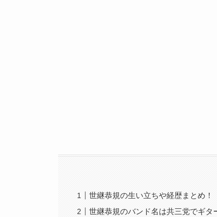
世継恭規の生い立ちや経歴まとめ！
世継恭規のバンド名は共三党でギタ