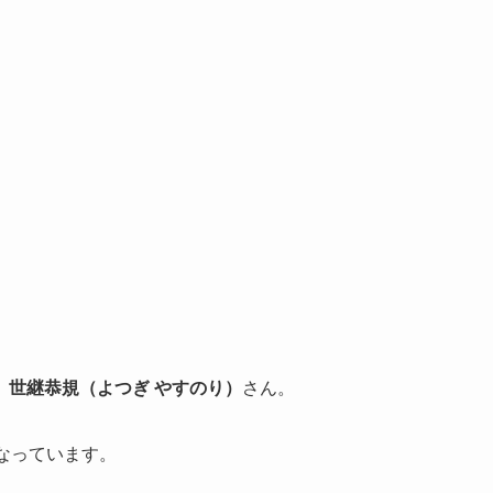
、
世継恭規（よつぎ やすのり）
さん。
なっています。