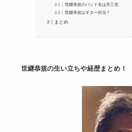
世継恭規のバンド名は共三党
世継恭規はギター担当？
まとめ
世継恭規の生い立ちや経歴まとめ！