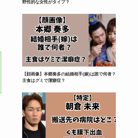
野性的な女性がタイプ？
【顔画像】本郷奏多の結婚相手(嫁)は誰で何者？
主食はグミで潔癖症？