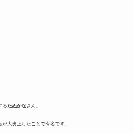
する
たぬかな
さん。
言が大炎上したことで有名です。