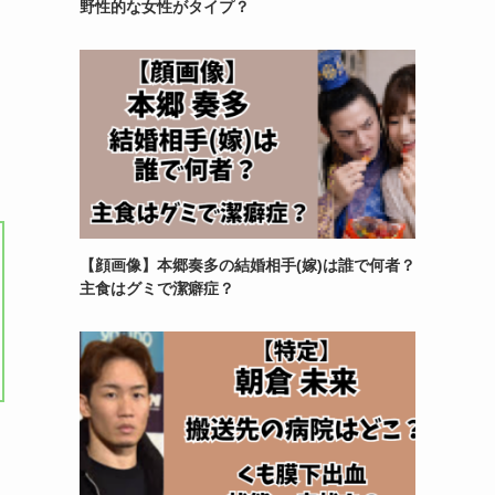
野性的な女性がタイプ？
【顔画像】本郷奏多の結婚相手(嫁)は誰で何者？
主食はグミで潔癖症？