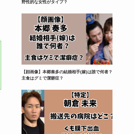
野性的な女性がタイプ？
【顔画像】本郷奏多の結婚相手(嫁)は誰で何者？
主食はグミで潔癖症？