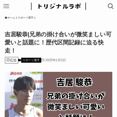
ホーム
スポーツ選手
吉居駿恭|兄弟の掛け合いが微笑ましい可
愛いと話題に！歴代区間記録に迫る快
走！
広告
2025年1月2日
スポーツ選手