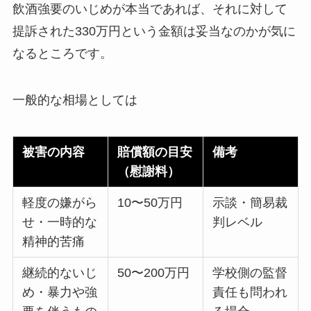
飲酒強要のいじめが本当であれば、それに対して
提訴された330万円という金額は妥当なのかが気に
なるところです。
一般的な相場としては
被害の内容
賠償額の目安
備考
（慰謝料）
軽度の嫌がら
10〜50万円
示談・簡易裁
せ・一時的な
判レベル
精神的苦痛
継続的ないじ
50〜200万円
学校側の監督
め・暴力や強
責任も問われ