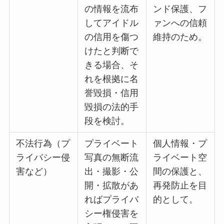
の情報を流布
ンド保護、フ
してアイドル
ァンへの信頼
の信用を傷つ
維持のため。
けたと判断で
きる場合、そ
れを根拠に名
誉毀損・信用
毀損の法的手
段を検討。
不法行為（プ
プライベート
個人情報・プ
ライバシー侵
写真の無断流
ライベート空
害など）
出・撮影・公
間の保護と、
開・拡散があ
再発防止を目
ればプライバ
的として。
シー権侵害を