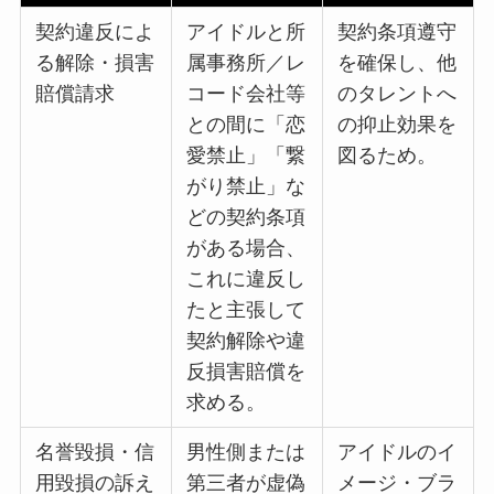
契約違反によ
アイドルと所
契約条項遵守
る解除・損害
属事務所／レ
を確保し、他
賠償請求
コード会社等
のタレントへ
との間に「恋
の抑止効果を
愛禁止」「繋
図るため。
がり禁止」な
どの契約条項
がある場合、
これに違反し
たと主張して
契約解除や違
反損害賠償を
求める。
名誉毀損・信
男性側または
アイドルのイ
用毀損の訴え
第三者が虚偽
メージ・ブラ