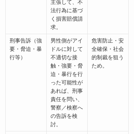
主張して、不
法行為に基づ
く損害賠償請
求。
刑事告訴（強
男性側がアイ
危害防止・安
要・脅迫・暴
ドルに対して
全確保・社会
行等）
不適切な接
的制裁を狙う
触・強要・脅
ため。
迫・暴行を行
った可能性が
あれば、刑事
責任を問い、
警察／検察へ
の告訴を検
討。