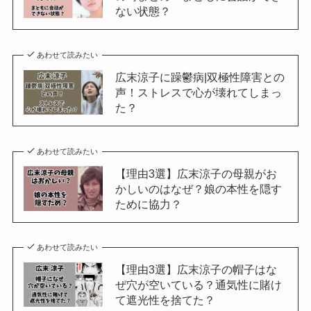
ない状態？
あわせて読みたい
広末涼子に躁鬱病|双極性障害との
声！ストレスで心が壊れてしまっ
た？
あわせて読みたい
【理由3選】広末涼子の母親がお
かしいのはなぜ？娘の本性を隠す
ために協力？
あわせて読みたい
【理由3選】広末涼子の帽子はな
ぜ穴が空いている？通気性に賭け
て遮光性を捨てた？