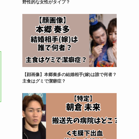
野性的な女性がタイプ？
【顔画像】本郷奏多の結婚相手(嫁)は誰で何者？
主食はグミで潔癖症？