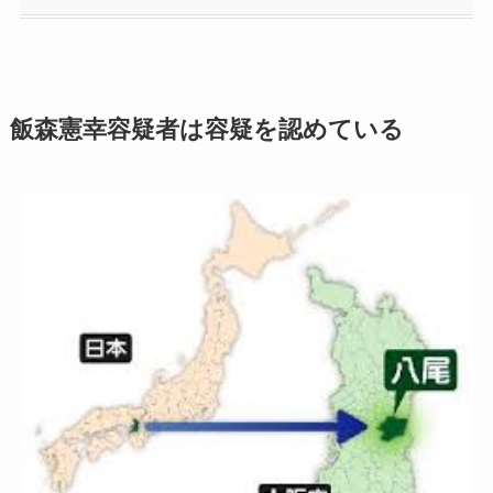
飯森憲幸容疑者は容疑を認めている