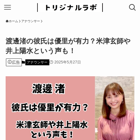
ホーム
アナウンサー
渡邊渚の彼氏は優里が有力？米津玄師や
井上陽水という声も！
広告
2025年5月27日
アナウンサー