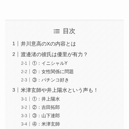
目次
井川意高のXの内容とは
渡邊渚の彼氏は優里が有力？
①：イニシャルY
②：女性関係に問題
③：パチンコ好き
米津玄師や井上陽水という声も！
①：井上陽水
②：吉田拓郎
③：山下達郎
④：米津玄師