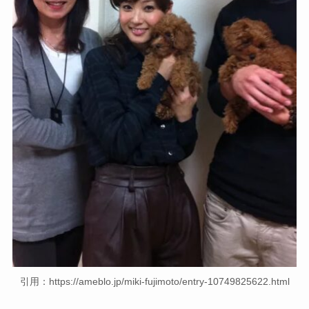
引用：https://ameblo.jp/miki-fujimoto/entry-10749825622.html