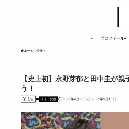
プロフィール
ホーム
俳優
【史上初】永野芽郁と田中圭が親
う！
広告
2025年4月23日
2025年5月19日
俳優
女優