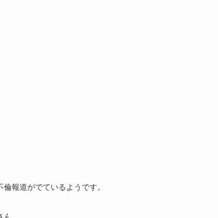
不倫報道がでているようです。
さん。