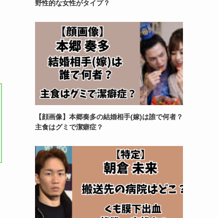
野性的な女性がタイプ？
【顔画像】本郷奏多の結婚相手(嫁)は誰で何者？
主食はグミで潔癖症？