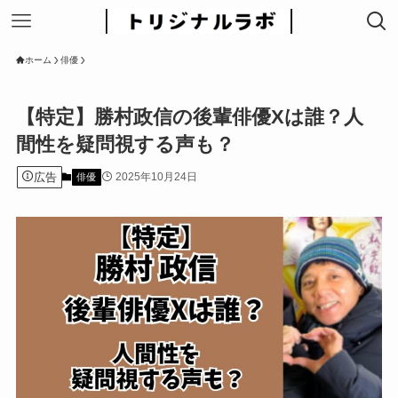
ホーム
俳優
【特定】勝村政信の後輩俳優Xは誰？人
間性を疑問視する声も？
広告
2025年10月24日
俳優