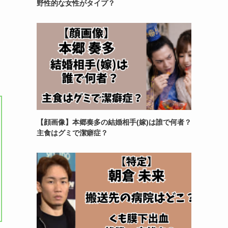
野性的な女性がタイプ？
【顔画像】本郷奏多の結婚相手(嫁)は誰で何者？
主食はグミで潔癖症？