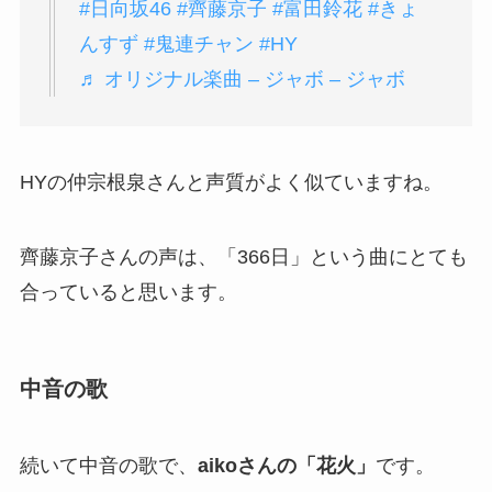
#日向坂46
#齊藤京子
#富田鈴花
#きょ
んすず
#鬼連チャン
#HY
♬ オリジナル楽曲 – ジャボ – ジャボ
HYの仲宗根泉さんと声質がよく似ていますね。
齊藤京子さんの声は、「366日」という曲にとても
合っていると思います。
中音の歌
続いて中音の歌で、
aikoさんの「花火」
です。