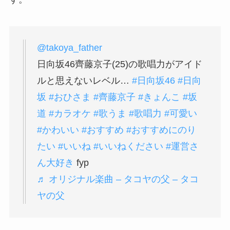
@takoya_father
日向坂46齊藤京子(25)の歌唱力がアイド
ルと思えないレベル…
#日向坂46
#日向
坂
#おひさま
#齊藤京子
#きょんこ
#坂
道
#カラオケ
#歌うま
#歌唱力
#可愛い
#かわいい
#おすすめ
#おすすめにのり
たい
#いいね
#いいねください
#運営さ
ん大好き
fyp
♬ オリジナル楽曲 – タコヤの父 – タコ
ヤの父