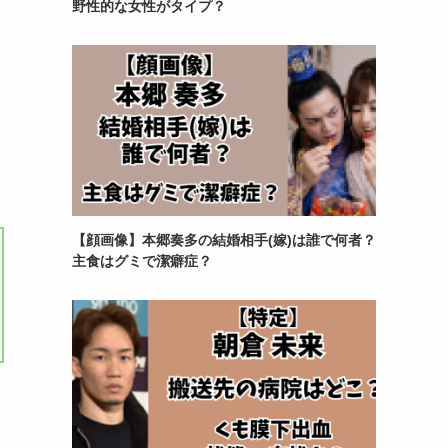
野性的な女性がタイプ？
【顔画像】本郷奏多の結婚相手(嫁)は誰で何者？
主食はグミで潔癖症？