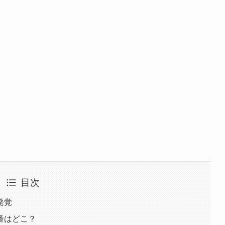
目次
発覚
番はどこ？