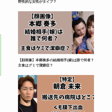
野性的な女性がタイプ？
【顔画像】本郷奏多の結婚相手(嫁)は誰で何者？
主食はグミで潔癖症？