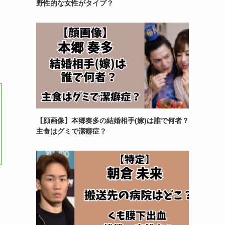
野性的な女性がタイプ？
【顔画像】本郷奏多の結婚相手(嫁)は誰で何者？
主食はグミで潔癖症？