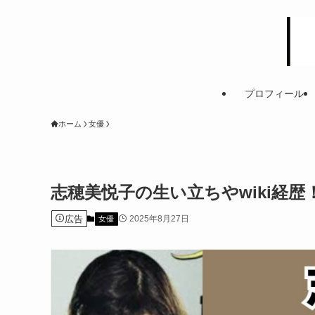
プロフィール
ホーム
女優
志穂美悦子の生い立ちやwiki経
広告
2025年8月27日
女優