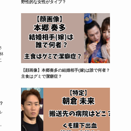
野性的な女性がタイプ？
さ
林
こ
【顔画像】本郷奏多の結婚相手(嫁)は誰で何者？
主食はグミで潔癖症？
？
ル
す。