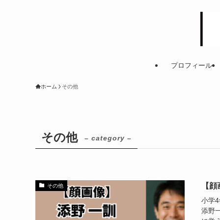
プロフィール
ホーム
その他
その他
– category –
【顔
その他
小学
添野