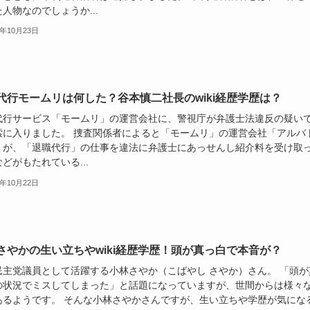
人物なのでしょうか...
5年10月23日
代行モームリは何した？谷本慎二社長のwiki経歴学歴は？
代行サービス「モームリ」の運営会社に、警視庁が弁護士法違反の疑い
索に入りました。 捜査関係者によると「モームリ」の運営会社「アルバ
」が、「退職代行」の仕事を違法に弁護士にあっせんし紹介料を受け取
どがもたれている...
5年10月22日
さやかの生い立ちやwiki経歴学歴！頭が真っ白で本音が？
民主党議員として活躍する小林さやか（こばやし さやか）さん。 「頭が
の状況でミスしてしまった」と話題になっていますが、世間からは様々
あるようです。 そんな小林さやかさんですが、生い立ちや学歴が気にな