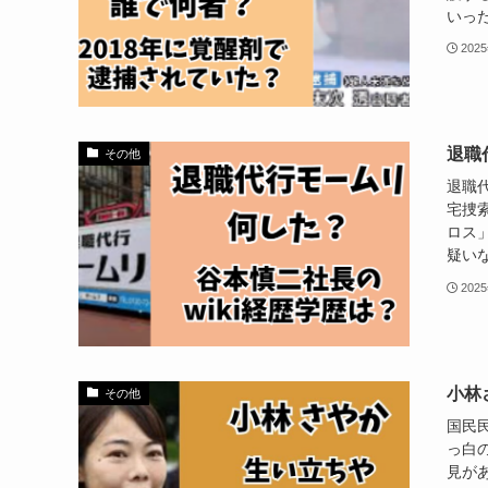
いった
202
退職
その他
退職
宅捜
ロス
疑いな
202
小林
その他
国民
っ白
見が