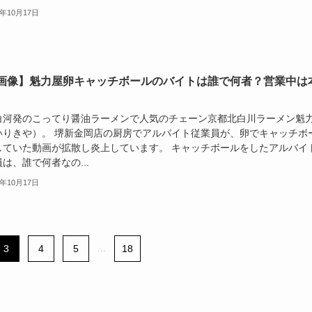
5年10月17日
画像】魁力屋卵キャッチボールのバイトは誰で何者？営業中は
白河発のこってり醤油ラーメンで人気のチェーン京都北白川ラーメン魁
いりきや）。 堺新金岡店の厨房でアルバイト従業員が、卵でキャッチボ
していた動画が拡散し炎上しています。 キャッチボールをしたアルバイ
は、誰で何者なの...
5年10月17日
3
4
5
...
18