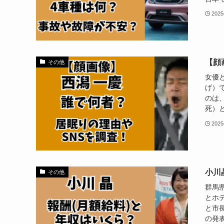
202
【顔
その他
女優
げ）
のは
死）と
202
小川
その他
群馬
とホ
と市
の発表