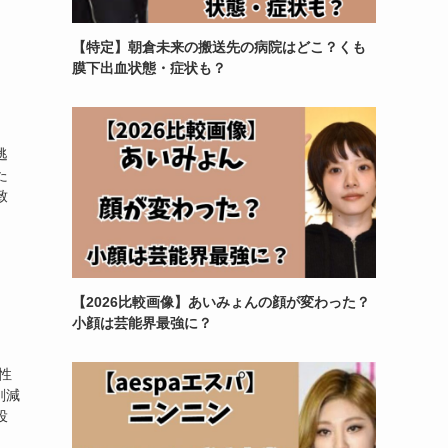
【特定】朝倉未来の搬送先の病院はどこ？くも
膜下出血状態・症状も？
逃
た
致
【2026比較画像】あいみょんの顔が変わった？
小顔は芸能界最強に？
性
削減
投