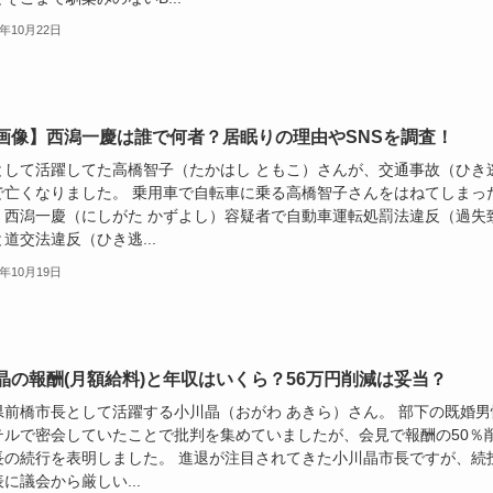
5年10月22日
画像】西潟一慶は誰で何者？居眠りの理由やSNSを調査！
として活躍してた高橋智子（たかはし ともこ）さんが、交通事故（ひき
で亡くなりました。 乗用車で自転車に乗る高橋智子さんをはねてしまっ
、西潟一慶（にしがた かずよし）容疑者で自動車運転処罰法違反（過失
道交法違反（ひき逃...
5年10月19日
晶の報酬(月額給料)と年収はいくら？56万円削減は妥当？
県前橋市長として活躍する小川晶（おがわ あきら）さん。 部下の既婚男
テルで密会していたことで批判を集めていましたが、会見で報酬の50％
長の続行を表明しました。 進退が注目されてきた小川晶市長ですが、続
に議会から厳しい...