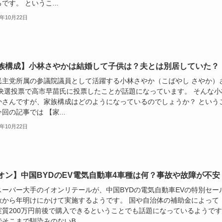
です。 というこ...
5年10月22日
族構成】小林さやかは結婚して子供は？夫とは別居していた？
民主党所属の参議院議員として活躍する小林さやか（こばやし さやか）
 決選投票で高市早苗氏に投票したことが話題になっています。 そんな小
かさんですが、家族構成はどのようになっているのでしょうか？ という
回の記事では 【家...
5年10月22日
オン】中国BYDのEV電気自動車4車種は何？事故や故障が不安
スーパー大手のイオンリテールが、中国BYDの電気自動車EVの特別セー
秋から年明けにかけて実施するようです。 国や自治体の補助金によって
実質200万円前後で購入できるということでも話題になっているようで
そこまで馴染みのないB...