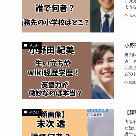
に覚
ような
202
小野
その他
自由
み）
紀美
どのも
202
【顔
その他
大阪
た疑
護す