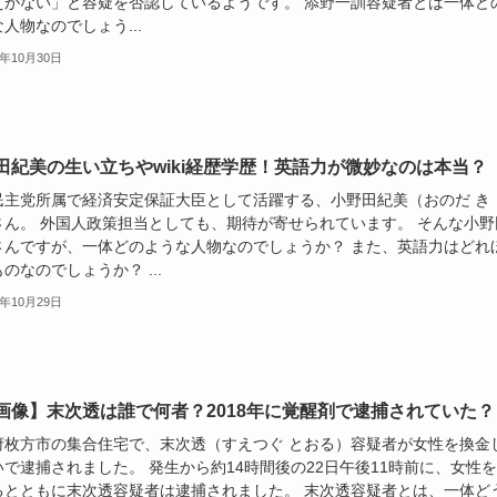
えがない」と容疑を否認しているようです。 添野一訓容疑者とは一体ど
人物なのでしょう...
5年10月30日
田紀美の生い立ちやwiki経歴学歴！英語力が微妙なのは本当？
民主党所属で経済安定保証大臣として活躍する、小野田紀美（おのだ き
さん。 外国人政策担当としても、期待が寄せられています。 そんな小野
さんですが、一体どのような人物なのでしょうか？ また、英語力はどれ
のなのでしょうか？ ...
5年10月29日
画像】末次透は誰で何者？2018年に覚醒剤で逮捕されていた？
府枚方市の集合住宅で、末次透（すえつぐ とおる）容疑者が女性を換金
いで逮捕されました。 発生から約14時間後の22日午後11時前に、女性
るとともに末次透容疑者は逮捕されました。 末次透容疑者とは、一体ど