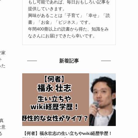
もし可能であれば、毎日おもしろい記事を
提供していきます。
興味があることは「子育て」「幸せ」「読
書」「お金」「ビジネス」です。
年間400冊以上の読書から得た、知識をみ
なさんにお届けできたら幸いです。
で家
ト
新着記事
った
真
な意
【何者】福永壮志の生い立ちやwiki経歴学歴！
る