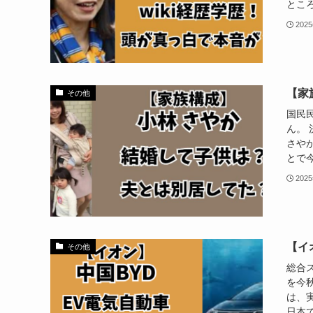
ところ
202
【家
その他
国民
ん。
さや
とで今
202
【イ
その他
総合
を今
は、
日本で