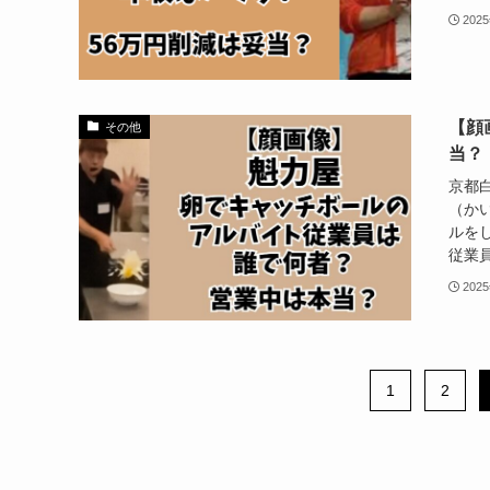
202
【顔
その他
当？
京都
（か
ルを
従業員
202
1
2